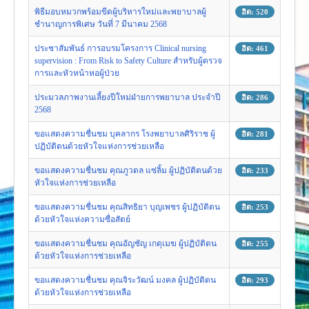
งานวิจัย
พิธีมอบหมวกพร้อมขีดผู้บริหารใหม่และพยาบาลผู้
ฮิต: 520
ชำนาญการพิเศษ วันที่ 7 มีนาคม 2568
คู่มือการพยาบาล
ประชาสัมพันธ์ การอบรมโครงการ Clinical nursing
ฮิต: 461
งานวิเคราะห์/สังเคราะห์
supervision : From Risk to Safety Culture สำหรับผู้ตรวจ
การและหัวหน้าหอผู้ป่วย
เอกสารประกอบการสอน
ประมวลภาพงานเลี้ยงปีใหม่ฝ่ายการพยาบาล ประจำปี
ฮิต: 286
นวัตกรรม
2568
Download
ขอแสดงความชื่นชม บุคลากร โรงพยาบาลศิริราช ผู้
ฮิต: 281
Link Intranet
ปฏิบัติตนด้วยหัวใจแห่งการช่วยเหลือ
คำถาม/ร้องเรียน
ขอแสดงความชื่นชม คุณภูวดล แซ่ลิ้ม ผู้ปฏิบัติตนด้วย
ฮิต: 233
หัวใจแห่งการช่วยเหลือ
ขอแสดงความชื่นชม คุณสิทธิยา บุญเพชร ผู้ปฏิบัติตน
ฮิต: 253
ด้วยหัวใจแห่งความซื่อสัตย์
ขอแสดงความชื่นชม คุณอัญชัญ เกตุเมฆ ผู้ปฏิบัติตน
ฮิต: 255
ด้วยหัวใจแห่งการช่วยเหลือ
ขอแสดงความชื่นชม คุณจิระวัฒน์ มงคล ผู้ปฏิบัติตน
ฮิต: 293
ด้วยหัวใจแห่งการช่วยเหลือ