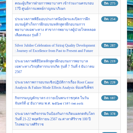
คณะผู้บริหารฝ่ายการพยาบาลฯ เข้าร่วมงานครบรอบ
ฮิต: 275
17ปี ศูนย์การแพทย์กาญจนาภิเษก
ประมวลภาพพิธีมอบประกาศนียบัตรและปิดการฝึก
ฮิต: 254
อบรมผู้สำเร็จการฝึกอบรมหลักสูตรฝึกอบรมการ
พยาบาลเฉพาะทาง สาขาการพยาบาลผู้ป่วยโรคหลอด
เลือดสมอง รุ่นที่ 7
Silver Jubilee Celebration of Siriraj Quality Development
ฮิต: 287
: Journey of Excellence from Past to Present and Future
ประมวลภาพพิธีปิดหลักสูตรฝึกอบรมการพยาบาล
ฮิต: 219
เฉพาะทางวิกฤติทารกแรกเกิด รุ่นที่ 7 วันที่ 4 ธันวาคม
2567
ประมวลภาพการอบรมเชิงปฏิบัติการเรื่อง Root Cause
ฮิต: 220
Analysis & Failure Mode Effects Analysis ห้องตรีเพ็ชร
กิจกรรมบุญตักบาตร ถวายเป็นพระราชกุศล ในวัน
ฮิต: 187
จันทร์ที่ ๔ ธันวาคม พ.ศ. ๒๕๖๗ เวลา o๗.๐๐น
ประมวลภาพกิจกรรมวันป้องกันการเกิดแผลกดทับโลก
ฮิต: 378
วันที่ 21-22 พฤศจิกายน 2567 ณ ศาลาศิริราช 100 ปี
โรงพยาบาลศิริราช