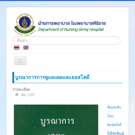
ค้นหา...
สลับ
เน
วิ
หน้าแรก
บูรณาการการดูแลแผลและออสโตมี
เก
ชั่น
ข่าว
รายละเอียด
ฮิต: 2107
เกี่ยวกับเรา
โครงสร้างองค์กร
ชื่อหนังสือ:
ความรู้สู่ประชาชน
โดย:
พิมพ์ครั้งที่:
ตำราวิชาการ
ปีที่จัดพิมพ์: