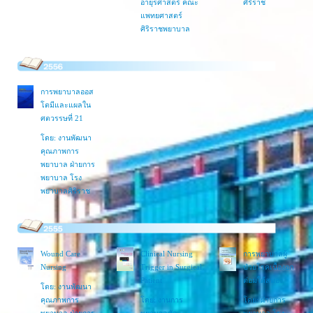
อายุรศาสตร์ คณะ
ศิริราช
แพทยศาสตร์
ศิริราชพยาบาล
การพยาบาลออส
โตมีและแผลใน
ศตวรรษที่ 21
โดย: งานพัฒนา
คุณภาพการ
พยาบาล ฝ่ายการ
พยาบาล โรง
พยาบาลศิริราช
Wound Care
Clinical Nursing
การพยาบาลผู้
Nursing
Trigger in Surgical
ป่วยโรคเนื้องอก
Patient
ต่อมใต้สมอง
โดย: งานพัฒนา
คุณภาพการ
โดย: งานการ
โดย: ฝ่ายการ