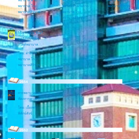
พยาบาล ฝ่ายการ
พยาบาลศัล
พยาบาล โรง
พยาบาล โรง
ยศาสตร์ฯ ฝ่ายการ
พยาบาลศิริราช
พยาบาลศิริราช
พยาบาล โรง
พยาบาลศิริราช
May I Help You?
พูดอังกฤษง่ายๆ...
สไตล์พยาบาล
โดย: ฝ่ายการ
พยาบาล โรง
พยาบาลศิริราช
การพยาบาลและ
หัตถการทางตา
โดย: เอื้องพร
พิทักษ์สังข์