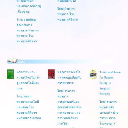
ทางหน้าท้อง :
สไตล์พยาบาล
ประสบการณ์จากผู้
โดย: ฝ่ายการ
เชี่ยวชาญ
พยาบาล โรง
โดย: งานพัฒนา
พยาบาลศิริราช
คุณภาพการ
พยาบาล ฝ่ายการ
พยาบาล โรง
พยาบาลศิริราช
นวัตกรรมและ
หัตถการทางหัวใจ
Trend and Issue
ความรู้ใหม่ในการ
และหลอดเลือดกับ
for Patient
ดูแลออสโตมีและ
การพยาบาล
Safety in
แผล
Surgical
โดย:
งานการ
Nursing
โดย: ชมรม
พยาบาล
พยาบาลออสโตมี
อายุรศาสตร์และ
โดย: งานการ
และแผล โรง
จิตเวชศาสตร์ ฝ่าย
พยาบาลศัล
พยาบาลศิริราช
การพยาบาล และ
ยศาสตร์ฯ ฝ่าย
มหาวิทยาลัยมหิดล
สาขาหทัยวิทยา
การพยาบาล
ภาควิชา
โรงพยาบาล