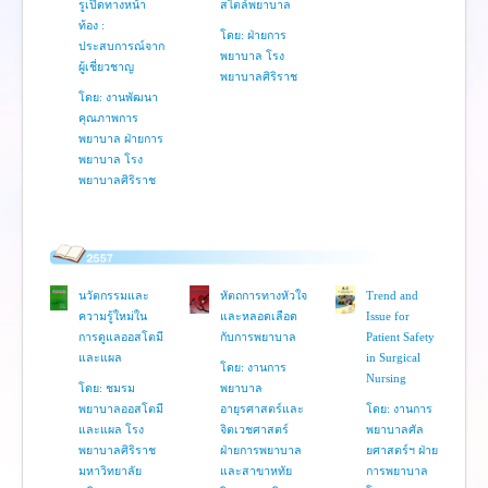
รูเปิดทางหน้า
สไตล์พยาบาล
งานวิจัย
ท้อง :
โดย: ฝ่ายการ
คู่มือการพยาบาล
ประสบการณ์จาก
พยาบาล โรง
ผู้เชี่ยวชาญ
พยาบาลศิริราช
งานวิเคราะห์/สังเคราะห์
โดย: งานพัฒนา
เอกสารประกอบการสอน
คุณภาพการ
พยาบาล ฝ่ายการ
นวัตกรรม
พยาบาล โรง
พยาบาลศิริราช
Download
Link Intranet
คำถาม/ร้องเรียน
นวัตกรรมและ
หัตถการทางหัวใจ
Trend and
ความรู้ใหม่ใน
และหลอดเลือด
Issue for
การดูแลออสโตมี
กับการพยาบาล
Patient Safety
และแผล
in Surgical
โดย:
งานการ
Nursing
โดย: ชมรม
พยาบาล
พยาบาลออสโตมี
อายุรศาสตร์และ
โดย: งานการ
และแผล โรง
จิตเวชศาสตร์
พยาบาลศัล
พยาบาลศิริราช
ฝ่ายการพยาบาล
ยศาสตร์ฯ ฝ่าย
มหาวิทยาลัย
และสาขาหทัย
การพยาบาล