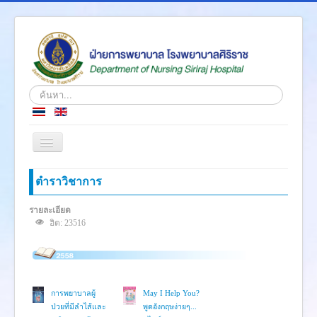
ค้นหา...
สลับ
เน
วิ
หน้าแรก
ตำราวิชาการ
เก
ชั่น
ข่าว
รายละเอียด
ฮิต: 23516
เกี่ยวกับเรา
โครงสร้างองค์กร
ความรู้สู่ประชาชน
การพยาบาลผู้
May I Help You?
ตำราวิชาการ
ป่วยที่มีลำไส้และ
พูดอังกฤษง่ายๆ...