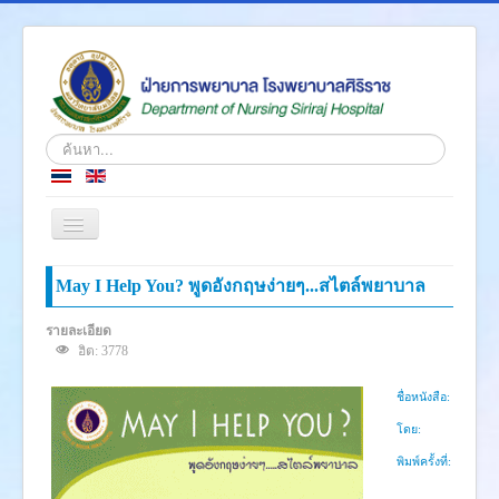
ค้นหา...
สลับ
เน
วิ
หน้าแรก
May I Help You? พูดอังกฤษง่ายๆ...สไตล์พยาบาล
เก
ชั่น
ข่าว
รายละเอียด
ฮิต: 3778
เกี่ยวกับเรา
โครงสร้างองค์กร
ชื่อหนังสือ:
ความรู้สู่ประชาชน
โดย:
พิมพ์ครั้งที่:
ตำราวิชาการ