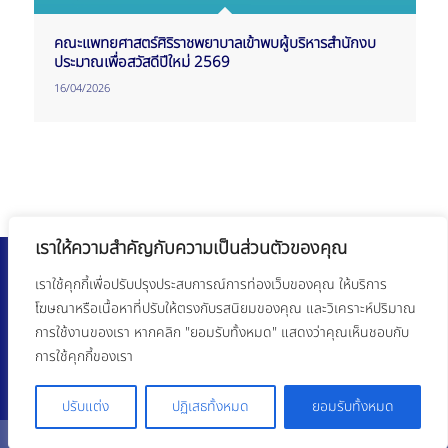
คณะแพทยศาสตร์ศิริราชพยาบาลเข้าพบผู้บริหารสำนักงบ
ประมาณเพื่อสวัสดีปีใหม่ 2569
16/04/2026
เราให้ความสำคัญกับความเป็นส่วนตัวของคุณ
เราใช้คุกกี้เพื่อปรับปรุงประสบการณ์การท่องเว็บของคุณ ให้บริการ
โฆษณาหรือเนื้อหาที่ปรับให้ตรงกับรสนิยมของคุณ และวิเคราะห์ปริมาณ
การใช้งานของเรา หากคลิก "ยอมรับทั้งหมด" แสดงว่าคุณเห็นชอบกับ
siplan@mahidol.ac.th
การใช้คุกกี้ของเรา
0 2414 1380, 0 2419 9649
ปรับแต่ง
ปฏิเสธทั้งหมด
ยอมรับทั้งหมด
© Copyright - ฝ่ายนโยบายและแผน คณะแพทยศาสตร์ศิริราชพยาบาล มหาวิทยาลัยมหิดล