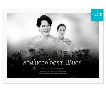
Event Categories:
calendar
,
มี
ข่าวอยากบอก
Event Tags:
siriraj
,
CLOSE
sirirajhospital
,
sirirajpr
,
กิจกรรม
ศิริราช
,
ศิริราช
,
โรงพยาบาลศิริราช
+ GOOGLE CALENDAR
+ ICAL EXPORT
Related Events