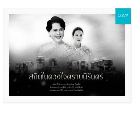
CLOSE
กิจกรรมความรู้สู่ประชาชน เรื่องโรค
กระดูกพรุน
August 10 @ 12:00
-
16:00
พิธีทำบุญตักบาตรถวายเป็นพระราชกุศล
เนื่องในวันคล้ายวันพระราชสมภพสมเด็จ
พระนางเจ้าสิริกิติ์ พระบรมราชินีนาถ
พระบรมราชชนนีพันปีหลวง 12 สิงหาคม
2569
August 11 @ 07:00
-
08:00