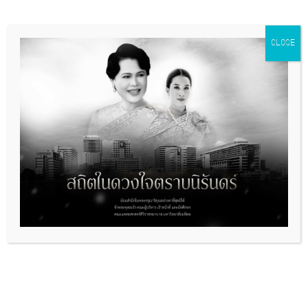
ข่าวอยากบอก
Event Tags:
siriraj
,
sirirajhospital
,
sirirajpr
,
กิจกรรม
CLOSE
ศิริราช
,
ผลงานนักศึกษาศิริราช
,
ศิริราช
,
โรงพยาบาลศิริราล
+ GOOGLE CALENDAR
+ ICAL EXPORT
Related Events