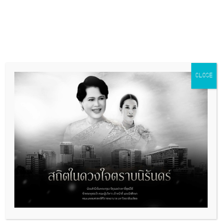
Start:
7 November, 2025 @
08:30
End:
9 November, 2025 @
16:30
Event Categories:
calendar
,
CLOSE
อบรม-สัมมนา-บรรยาย-ประชุม
Event Tags:
siriraj
,
sirirajhospital
,
sirirajpr
,
กิจกรรม
ศิริราช
,
ศิริราช
,
โรงพยาบาลศิริราช
+ GOOGLE CALENDAR
+ ICAL EXPORT