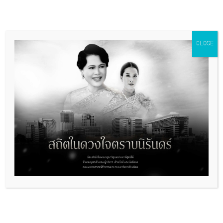
CLOSE
พิธีทำบุญตักบาตรถวายเป็นพระราชกุศล
เนื่องในวันคล้ายวันพระราชสมภพสมเด็จ
พระนางเจ้าสิริกิติ์ พระบรมราชินีนาถ
พระบรมราชชนนีพันปีหลวง 12 สิงหาคม
2569
August 11 @ 07:00
-
08:00
กิจกรรม “World Alopecia Day” วัน
ผมล่วงโลก 2026
August 18 @ 12:00
-
13:00