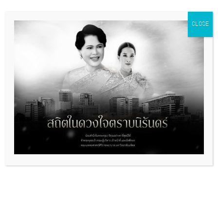
CLOSE
ลิงค์ที่เกี่ยวข้อง
มูลนิธิรางวัลสมเด็จเจ้าฟ้ามหิดล
พิธีวางพวงมาลา เนื่องในวันมหิดล
การเปิดเผยข้อมูลสาธารณะ
รางวัลผลงานคุณภาพ
พิพิธภัณฑ์ศิริราช
หอสมุดศิริราช
คู่มือสิ่งส่งตรวจ
ประกาศจัดซื้อจัดจ้าง
ข้อคิดดีๆจากท่านคณบดี
วารสารศิริราชประชาสัมพันธ์
Siriraj Medical Journal
ประกาศความเป็นส่วนตัว