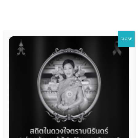
Skip
to
content
CLOSE
Home
»
เบาหวานในเด็ก ภัยเงียบใกล้ตัว
เบาหวานในเด็ก ภัยเงียบ
ใกล้ตัว
22 October 2025
เบาหวานในเด็กเป็นภัยเงียบใกล้ตัวที่คุณพ่อคุณ