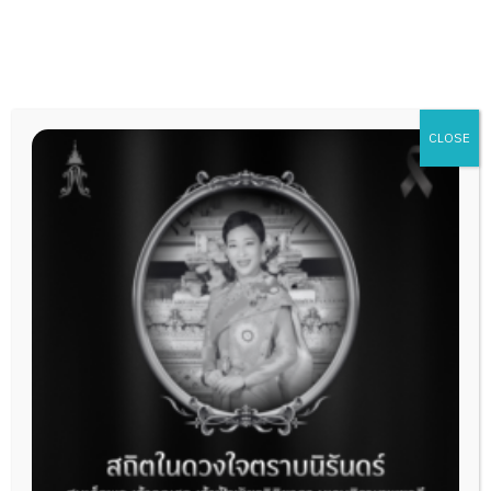
Skip
to
content
CLOSE
สาขาวิชาในภาควิชา
กุมารเวชศาสตร์