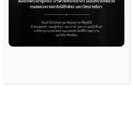
การศึกษาก่อนปริญญา
(ช่องทางสำหรับนักศึกษาแพทย์ศิริราชเข้าใช้งาน
ระบบ Elearning)
–
นศพ. ปี 4