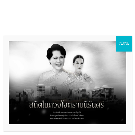
Related Events
CLOSE
พิธีทำบุญตักบาตรถวายเป็นพระราชกุศล
เนื่องในวันคล้ายวันพระราชสมภพสมเด็จ
พระนางเจ้าสิริกิติ์ พระบรมราชินีนาถ
พระบรมราชชนนีพันปีหลวง 12 สิงหาคม
2569
August 11 @ 07:00
-
08:00
กิจกรรม “World Alopecia Day” วัน
ผมล่วงโลก 2026
August 18 @ 12:00
-
13:00