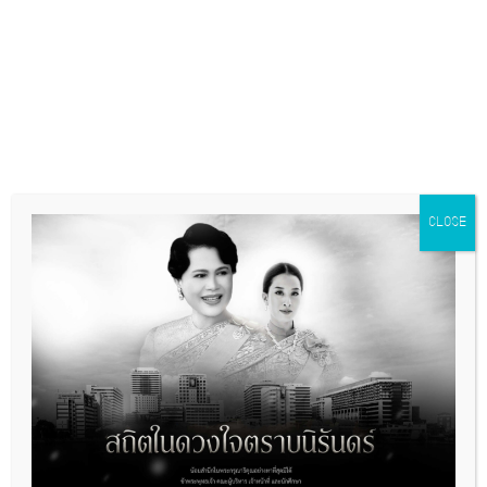
พิธีวางพวงมาลา เนื่องในวันมหิดล
การเปิดเผยข้อมูลสาธารณะ
รางวัลผลงานคุณภาพ
พิพิธภัณฑ์ศิริราช
หอสมุดศิริราช
คู่มือสิ่งส่งตรวจ
ประกาศจัดซื้อจัดจ้าง
CLOSE
ข้อคิดดีๆจากท่านคณบดี
วารสารศิริราชประชาสัมพันธ์
Siriraj Medical Journal
ประกาศความเป็นส่วนตัว
คณะแพทยศาสตร์ศิริราชพยาบาล