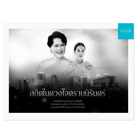
CLOSE
ลิงค์ที่เกี่ยวข้อง
มูลนิธิรางวัลสมเด็จเจ้าฟ้ามหิดล
พิธีวางพวงมาลา เนื่องในวันมหิดล
การเปิดเผยข้อมูลสาธารณะ
รางวัลผลงานคุณภาพ
พิพิธภัณฑ์ศิริราช
หอสมุดศิริราช
คู่มือสิ่งส่งตรวจ
ประกาศจัดซื้อจัดจ้าง