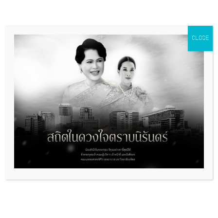
CLOSE
ลิงค์ที่เกี่ยวข้อง
มูลนิธิรางวัลสมเด็จเจ้าฟ้ามหิดล
พิธีวางพวงมาลา เนื่องในวันมหิดล
การเปิดเผยข้อมูลสาธารณะ
รางวัลผลงานคุณภาพ
พิพิธภัณฑ์ศิริราช
หอสมุดศิริราช
คู่มือสิ่งส่งตรวจ
ประกาศจัดซื้อจัดจ้าง
ข้อคิดดีๆจากท่านคณบดี
วารสารศิริราชประชาสัมพันธ์