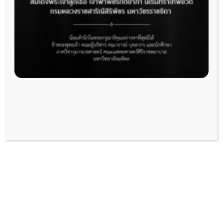
การศึกษาก่อนปริญญา
(ช่องทางสำหรับนักศึกษาแพทย์ศิริราชเข้าใช้งาน
ระบบ Elearning)
–
นศพ. ปี 4