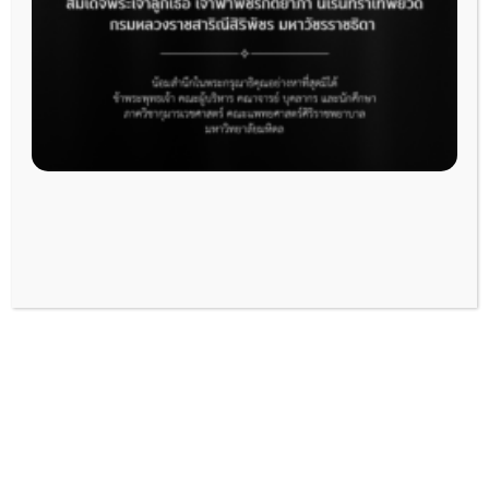
การศึกษาก่อนปริญญา
(ช่องทางสำหรับนักศึกษาแพทย์ศิริราชเข้าใช้งาน
ระบบ Elearning)
–
นศพ. ปี 4