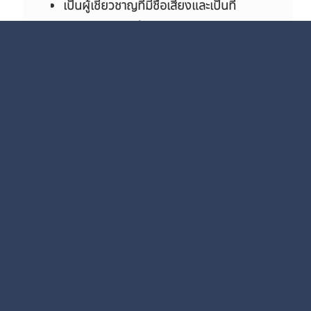
เป็นผู้เชี่ยวชาญที่มีชื่อเสียงและเป็นที่
ยอมรับในสาขานั้นๆ โดยต้องมีค่า H–
Index มากกว่าหรือ
เท่ากับ
25
(Scopus)
หรือ
เป็น
ผู้เชี่ยวชาญที่มีชื่อเสียง
และเป็นที่
ยอมรับในสาขานั้นๆ
ระยะเวลาปฏิบัติงาน
1 – 2 สัปดาห์ (5 – 10 วันปฏิบัติการ)