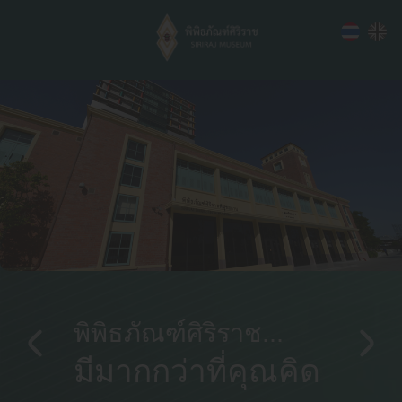
เชิญชม
มุมนิทรรศการ/ความรู้
กิจกรรม
Virtual Museum
มุมนิทรรศการ
ปฎิทินกิจกรรม
การเข้าชมพิพิธภัณฑ์
ความรู้
ลงทะเบียนร่วมกิจกรรม
คลังวัตถุ
พิพิธภัณฑ์ศิริราช...
มีมากกว่าที่คุณคิด