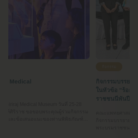
กิจกรรม
กิจกรรมบรรยายเฉลิมพระเกียรติ
ในหัวข้อ "ร้อยวันรำลึก พระบรม
ราชชนนีพันปีหลวง
ม
คณะแพทยศาสตร์ศิริราชพยาบาล มหาวิทยาลัยมหิดล จัด
กิจกรรมบรรยายเฉลิมพระเกียรติในหัวข้อ "ร้อยวันรำลึก
พระบรมราชชนนีพันปีหลวง ผู้ทรงสถิตในใจนิรันดร์”เนื่อง
ในวาระครบรอบ 100 วันสวรรคตสมเด็จพระนางเจ้าสิริกิติ์