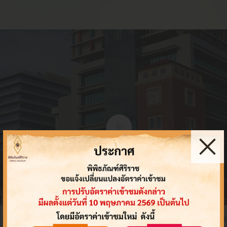
พิพิธภัณฑ์ศิริราชพิมุขสถาน
ชมคลิปวีดีโอ
งปฏิบัติการเรื่อง
พิพิธภัณฑ์ศิริราชพิมุขสถาน
พิพิธภัณฑ