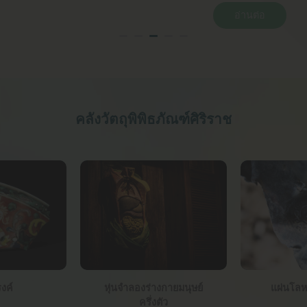
พระบรมราชินีนาถ พระบรมราชชนนีพันปีหลวงโดย
อ่านต่อ
ศ
วิทยากรผู้ทรงคุณวุฒิ“ศาสตราจารย์คลินิกเกียรติคุณ นาย
แพทย์ ปิยะสกล สกลสัตยาทร”ผู้ทรงคุณวุฒิด้านการ
แพทย์(แพทย์ตามเสด็จฯ สมเด็จพระนางเจ้าสิริกิติ...
คลังวัตถุพิพิธภัณฑ์ศิริราช
งค์
หุ่นจำลองร่างกายมนุษย์
แผ่นโลห
ครึ่งตัว