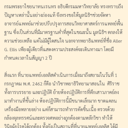
กรมพระยาไชยนาทนเรนทร อธิบดีกรมมหาวิทยาลัย ทรงทราบถึง
ปัญหาเหล่านั้นอย่างถ่องแท้ จึงทรงขอให้มูลนิธิฯช่วยจัดหา
อาจารย์แพทย์มาช่วยปรับปรุงการสอนวิทยาศาสตร์การแพทย์พื้น
ฐาน ซึ่งเป็นส่วนที่มีมาตรฐานต่ำที่สุดในขณะนั้น มูลนิธิฯ ตกลงให้
ความช่วยเหลือ แต่ไม่มีผู้ใดสนใจ นอกจากพยาธิแพทย์ที่ชื่อ Aller
G. Ellis เพียงผู้เดียวที่แสดงความประสงค์จะเดินทางมา โดยมี
กำหนดเวลาในสัญญา 2 ปี
สิ่งแรก ที่นายแพทย์เอลลิสดำเนินการเมื่อมาถึงสยามในวันที่ 1
กรกฎาคม พ.ศ. 2462 ก็คือ นำวิชาพยาธิวิทยามาสอนใน ศิริราช
ทั้งการบรรยาย และปฏิบัติ ย้ายห้องปฏิบัติการที่ตึกเสาวภาคย์ลง
มาทำงานที่ชั้นล่าง ห้องปฏิบัติการนี้มีขนาดเล็กมาก ขาดแคลน
เครื่องมือหลายอย่าง แต่ก็สามารถทำการตัดชิ้นเนื้อ ตรวจด้วย
กล้องจุลทรรศน์และตรวจศพอย่างถูกต้องตามหลักวิชา ทำให้
วินิจฉัยโรคได้ถูกต้อง ทั้งยังเป็นสถานที่ที่นายแพทย์เอลลิส ได้มี