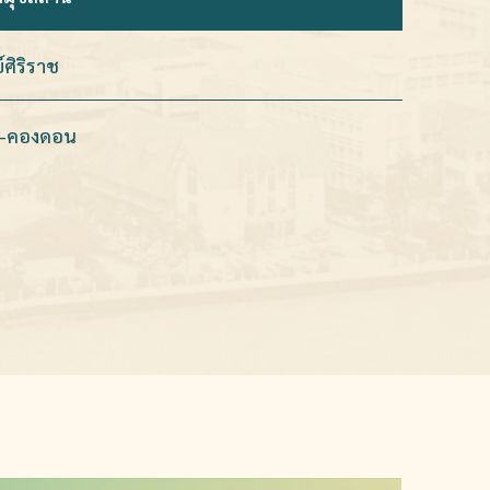
ศิริราช
าค-คองดอน