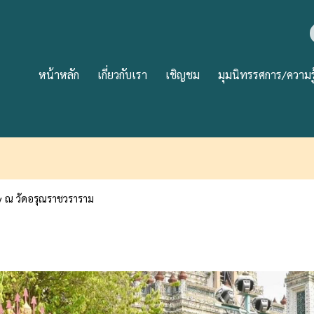
หน้าหลัก
เกี่ยวกับเรา
เชิญชม
มุมนิทรรศการ/ความรู
y ณ วัดอรุณราชวราราม