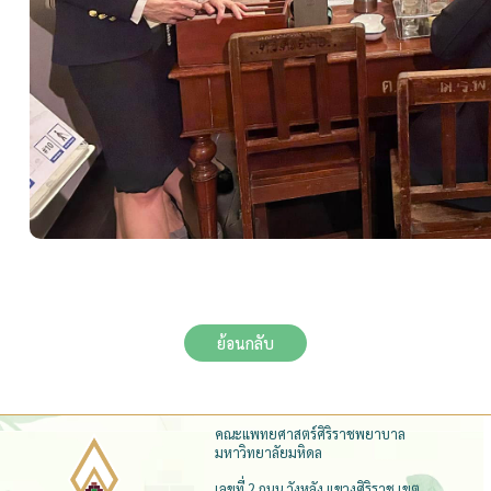
ย้อนกลับ
คณะแพทยศาสตร์ศิริราชพยาบาล
มหาวิทยาลัยมหิดล
เลขที่ 2 ถนน วังหลัง แขวงศิริราช เขต