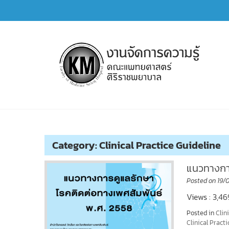
Skip
to
content
การจัดการความรู้ (KM)
SIRIRAJ Knowledge Management
Category:
Clinical Practice Guideline
แนวทางการ
Posted on
19/
Views : 3,4
Posted in
Clin
Clinical Practi