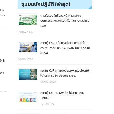
ชุมชนนักปฏิบัติ (ล่าสุด)
การ
กเสบ
การรับรองสิทธิล่วงหน้าผ่าน Siriraj
Connect สะดวก รวดเร็ว ลดระยะเวลารอ
คอย
09/07/2026
ความรู้ CoP : เส้นทางสู่ความก้าวหน้าใน
อาชีพนักวิจัย (Career Path: ฝันให้ไกล ไป
ให้ถึง)
ุผล
06/07/2026
ความรู้ CoP : การดึงข้อมูลจากเว็บไซต์เข้า
การ
ในโปรแกรม Microsoft Excel
05/02/2025
ความรู้ CoP : 6 Key ลัด ใช้งาน PIVOT
TABLE
27/12/2024