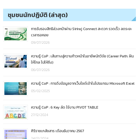
ชุมชนนักปฏิบัติ (ล่าสุด)
การรับรองสิทธิล่วงหน้าผ่าน Siriraj Connect สะดวก รวดเร็ว ลดระยะ
เวลารอคอย
09/07/2026
ความรู้ CoP : เส้นทางสู่ความก้าวหน้าในอาชีพนักวิจัย (Career Path: ฝัน
ให้ไกล ไปให้ถึง)
06/07/2026
ความรู้ CoP : การดึงข้อมูลจากเว็บไซต์เข้าในโปรแกรม Microsoft Excel
05/02/2025
ความรู้ CoP : 6 Key ลัด ใช้งาน PIVOT TABLE
27/12/2024
ศิริราชเภสัชสาร เดือนธันวาคม 2567
24/12/2024