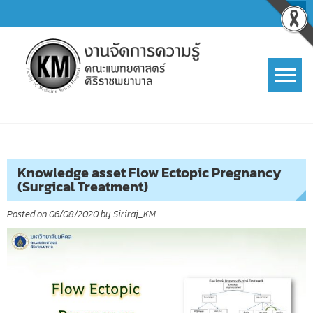
Skip
to
content
การจัดการความรู้ (KM)
SIRIRAJ Knowledge Management
Knowledge asset Flow Ectopic Pregnancy
(Surgical Treatment)
Posted on
06/08/2020
by
Siriraj_KM