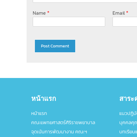
*
*
Name
Email
หน้าแรก
สาระค
หน้าแรก
แนวปฏิบัต
คณะแพทยศาสตร์ศิริราชพยาบาล
บุคคลคุ
จุดเน้นการพัฒนางาน คณะฯ
บทเรียนแล