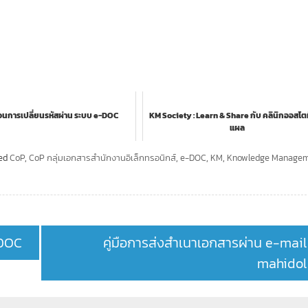
นตอนการเปลี่ยนรหัสผ่าน ระบบ e-DOC
KM Society : Learn & Share กับ คลินิกออสโต
แผล
ed
CoP
,
CoP กลุ่มเอกสารสำนักงานอิเล็กทรอนิกส์
,
e-DOC
,
KM
,
Knowledge Manage
-DOC
คู่มือการส่งสำเนาเอกสารผ่าน e-mail
mahidol