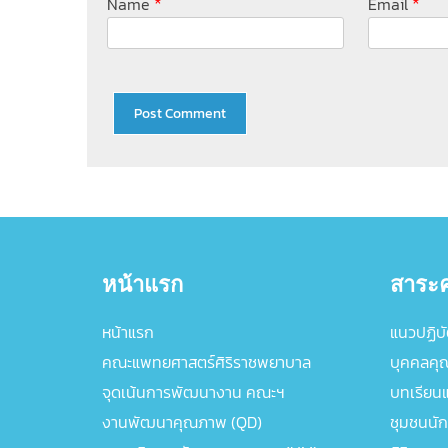
*
*
Name
Email
หน้าแรก
สาระค
หน้าแรก
แนวปฏิบัต
คณะแพทยศาสตร์ศิริราชพยาบาล
บุคคลคุ
จุดเน้นการพัฒนางาน คณะฯ
บทเรียนแล
งานพัฒนาคุณภาพ (QD)
ชุมชนนัก