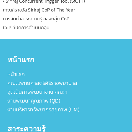
• Siriraj Concurrent Trigger Tool (SiCTT)
เกณฑ์รางวัล Siriraj CoP of The Year
การจัดทำสาระความรู้ ของกลุ่ม CoP
CoP ที่ปิดการดำเนินกลุ่ม
หน้าแรก
หน้าแรก
คณะแพทยศาสตร์ศิริราชพยาบาล
จุดเน้นการพัฒนางาน คณะฯ
งานพัฒนาคุณภาพ (QD)
งานบริหารทรัพยากรสุขภาพ (UM)
สาระความรู้