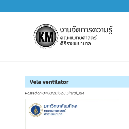
Skip
to
content
การจัดการความรู้ (KM)
SIRIRAJ Knowledge Management
Vela ventilator
Posted on
04/10/2016
by
Siriraj_KM