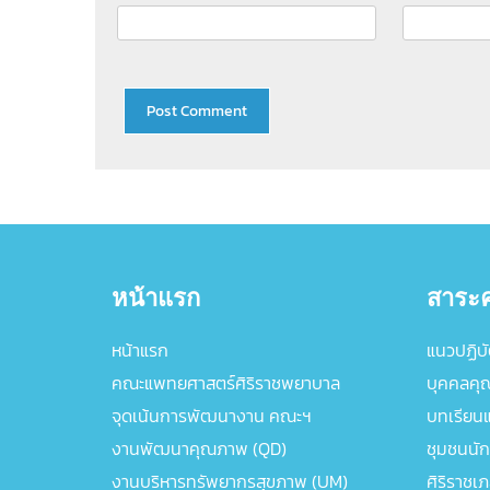
หน้าแรก
สาระค
หน้าแรก
แนวปฏิบัต
คณะแพทยศาสตร์ศิริราชพยาบาล
บุคคลคุ
จุดเน้นการพัฒนางาน คณะฯ
บทเรียนแล
งานพัฒนาคุณภาพ (QD)
ชุมชนนัก
งานบริหารทรัพยากรสุขภาพ (UM)
ศิริราชเ