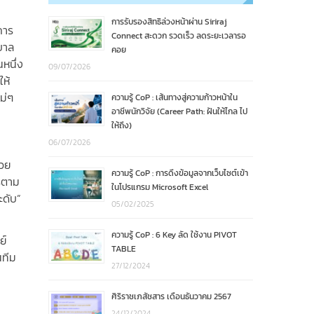
การรับรองสิทธิล่วงหน้าผ่าน Siriraj
การ
Connect สะดวก รวดเร็ว ลดระยะเวลารอ
บาล
คอย
นหนึ่ง
09/07/2026
ห้
ม่ๆ
ความรู้ CoP : เส้นทางสู่ความก้าวหน้าใน
อาชีพนักวิจัย (Career Path: ฝันให้ไกล ไป
ให้ถึง)
06/07/2026
่วย
ความรู้ CoP : การดึงข้อมูลจากเว็บไซต์เข้า
ารตาม
ในโปรแกรม Microsoft Excel
ะดับ”
05/02/2025
ความรู้ CoP : 6 Key ลัด ใช้งาน PIVOT
ย์
TABLE
นทีม
27/12/2024
ศิริราชเภสัชสาร เดือนธันวาคม 2567
24/12/2024