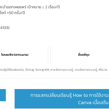
ะนำออกเผยแพร่ เป้าหมาย ≥ 2 เรื่อง/ปี
ซต์ >50 ครั้ง/ปี
 4333)
โรคลมพิษ (Urticaria)
ผื่นแพ้ยุง
กปฏิบัติโรคผิวหนัง
,
Siriraj
,
Siriraj KM
,
การจัดการความรู้
,
งานจัดการความรู้
,
ศิริราช
การแลกเปลี่ยนเรียนรู้ How to การใช้งาน
Canva เบื้องต้น