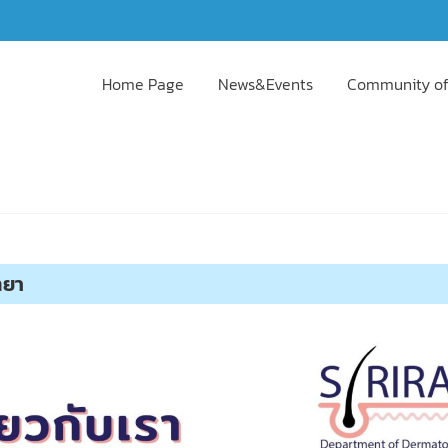
Home Page
News&Events
Community of
ทยา