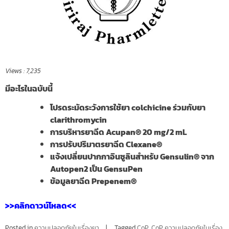
Views :
7,235
มีอะไรในฉบับนี้
โปรดระมัดระวังการใช้ยา
colchicine ร่วมกับยา
clarithromycin
การบริหารยาฉีด
Acupan® 20 mg/2 mL
การปรับปริมาตรยาฉีด
Clexane
®
แจ้งเปลี่ยนปากกาอินซูลินสำหรับ
Gensulin® จาก
Autopen2 เป็น GensuPen
ข้อมูลยาฉีด
Prepenem®
>>คลิกดาวน์โหลด<<
Posted in
ความปลอดภัยในเรื่องยา
Tagged
CoP
,
CoP ความปลอดภัยในเรื่อง