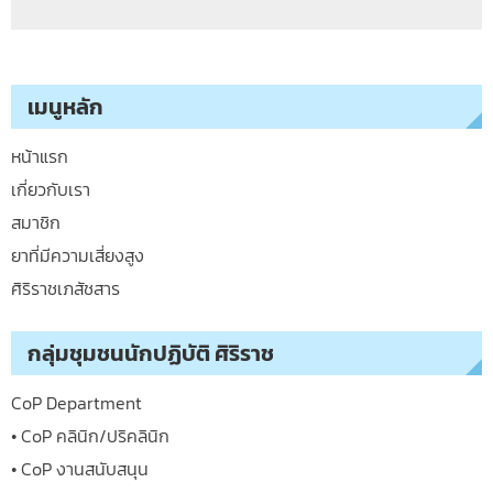
เมนูหลัก
หน้าแรก
เกี่ยวกับเรา
สมาชิก
ยาที่มีความเสี่ยงสูง
ศิริราชเภสัชสาร
กลุ่มชุมชนนักปฏิบัติ ศิริราช
CoP Department
• CoP คลินิก/ปริคลินิก
• CoP งานสนับสนุน