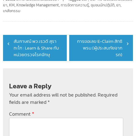
ยา
,
KM
,
Knowledge Management
,
การจัดการความรู้
,
ชุมชนนักปฏิบัติ
,
ยา
,
เภสัชกรรม
Post
สัมภาษณ์ พว.เรวดี สุรา
การขอเลข E-Claim สิทธิ
navigation
ทะโก : Learn & Share กับ
พรบ.(ผู้ประสบภัยจาก
หน่วยตรวจโรคจักษุ
รถ)
Leave a Reply
Your email address will not be published.
Required
fields are marked
*
*
Comment