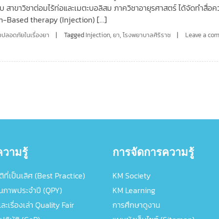
กับ สาขาวิชาต่อมไร้ท่อและเมตะบอลิสม ภาควิชาอายุรศาสตร์ ได้จัดทำสื่อคว
tin-Based therapy (Injection) […]
ปลอดภัยในเรื่องยา
Tagged
Injection
,
ยา
,
โรงพยาบาลศิริราช
Leave a co
วามรู้
การจัดการความรู้
ิที่เป็นเลิศ (Best Practice)
KM Society
ณภาพประจำปี (QPY)
KM Learning
ะเรื่องเล่า Quality Fair
การศึกษาดูงาน