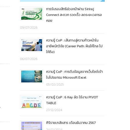
การรับรองสิทธิล่วงหน้าผ่าน Siriraj
Connect สะดวก รวดเร็ว ลดระยะเวลารอ
คอย
09/07/2026
ความรู้ CoP : เส้นทางสู่ความก้าวหน้าใน
อาชีพนักวิจัย (Career Path: ฝันให้ไกล ไป
ให้ถึง)
06/07/2026
ความรู้ CoP : การดึงข้อมูลจากเว็บไซต์เข้า
ในโปรแกรม Microsoft Excel
05/02/2025
ความรู้ CoP : 6 Key ลัด ใช้งาน PIVOT
TABLE
,
27/12/2024
ศิริราชเภสัชสาร เดือนธันวาคม 2567
24/12/2024