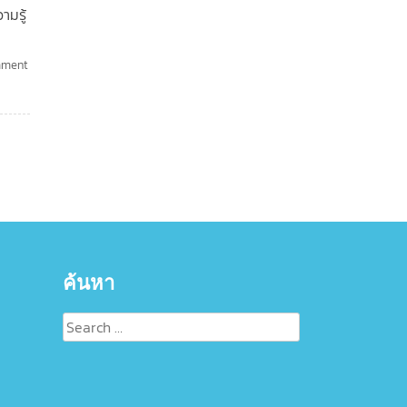
ามรู้
mment
ค้นหา
Search
for: