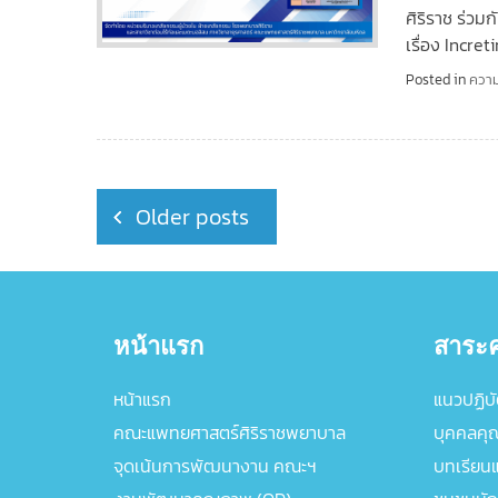
ศิริราช ร่วม
เรื่อง Incre
Posted in
ความ
Posts
Older posts
navigation
หน้าแรก
สาระค
หน้าแรก
แนวปฏิบัต
คณะแพทยศาสตร์ศิริราชพยาบาล
บุคคลคุ
จุดเน้นการพัฒนางาน คณะฯ
บทเรียนแล