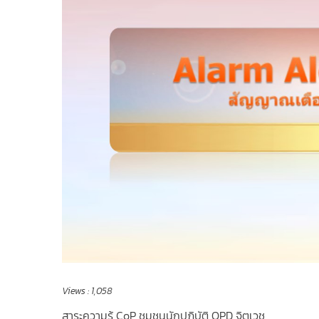
Views :
1,058
สาระความรู้ CoP ชุมชนนักปฏิบัติ OPD จิตเวช