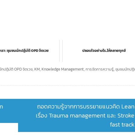
บเรา : ชุมชนนักปฏิบัติ OPD จิตเวช
ปลอบใจอย่างไร..ให้คลายทุกข์
ักปฏิบัติ OPD จิตเวช
,
KM
,
Knowledge Management
,
การจัดการความรู้
,
ชุมชนนักปฏิบ
um
ถอดความรู้จากการบรรยายแนวคิด Lean
เรื่อง Trauma management และ Stroke
fast track