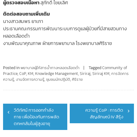
ผู้ตรวจสอบเนื้อหา
สุภักดิ์ ไชยเลิศ
ติดต่อสอบถามเพิ่มเติม
นางสาวสมพร ยาเภา
ประธานคณะกรรมการพัฒนาระบบการดูแลผู้ป่วยที่มีสายสวนทาง
หลอดเลือดดำ
งานพัฒนาคุณภาพ ฝ่ายการพยาบาล โรงพยาบาลศิริราช
Posted in
พยาบาลผู้ให้สารน้ำทางหลอดเลือดดำ
Tagged
Community of
Practice
,
CoP
,
KM
,
Knowledge Management
,
Siriraj
,
Siriraj KM
,
การจัดการ
ความรู้
,
งานจัดการความรู้
,
ชุมชนนักปฏิบัติ
,
ศิริราช
Post
วีดิทัศน์ การออกกำลัง
ความรู้ CoP : การติด
navigation
กาย เพื่อป้องกันการพลัด
สัญลักษณ์ IV สีรุ้ง
ตกหกล้มในผู้สูงอายุ