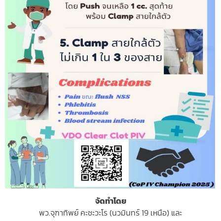
จัดทำโดย
พว.จุฑาทิพย์ คะชะวะโร (นวมินทร์ 19 เหนือ) และ