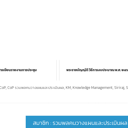
ารเขียนรายงานการประชุม
พระราชบัญญัติ วิธีการงบประมาณ พ.ศ. ๒๕
CoP
,
CoP รวมพลคนวางแผนและประเมินผล
,
KM
,
Knowledge Management
,
Siriraj
,
S
สมาชิก : รวมพลคนวางแผนและประเมินผล