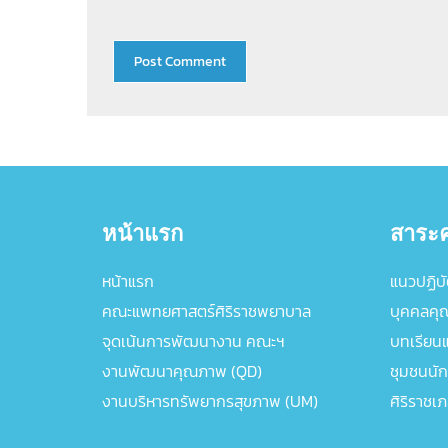
หน้าแรก
สาระค
หน้าแรก
แนวปฏิบัต
คณะแพทยศาสตร์ศิริราชพยาบาล
บุคคลคุ
จุดเน้นการพัฒนางาน คณะฯ
บทเรียนแล
งานพัฒนาคุณภาพ (QD)
ชุมชนนัก
งานบริหารทรัพยากรสุขภาพ (UM)
ศิริราชเ