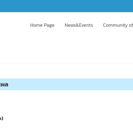
Home Page
News&Events
Community of
นผล
n)