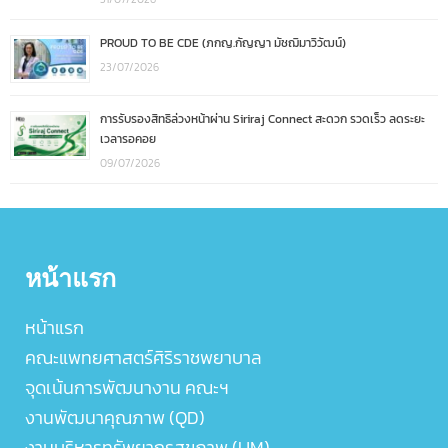
PROUD TO BE CDE (ภกญ.กัญญา มัชฌิมาวิวัฒน์)
23/07/2026
การรับรองสิทธิล่วงหน้าผ่าน Siriraj Connect สะดวก รวดเร็ว ลดระยะ
เวลารอคอย
09/07/2026
หน้าแรก
หน้าแรก
คณะแพทยศาสตร์ศิริราชพยาบาล
จุดเน้นการพัฒนางาน คณะฯ
งานพัฒนาคุณภาพ (QD)
งานบริหารทรัพยากรสุขภาพ (UM)