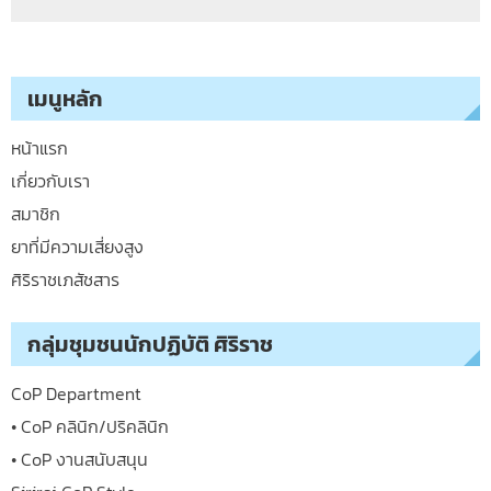
เมนูหลัก
หน้าแรก
เกี่ยวกับเรา
สมาชิก
ยาที่มีความเสี่ยงสูง
ศิริราชเภสัชสาร
กลุ่มชุมชนนักปฏิบัติ ศิริราช
CoP Department
• CoP คลินิก/ปริคลินิก
• CoP งานสนับสนุน