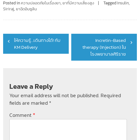
Posted in
ความปลอดภัยในเรื่องยา
,
ยาที่มีความเสี่ยงสูง
Tagged
Insulin
,
Siriraj
,
ยาฉีดอินซูลิน
Post
ให้ความรู้…เดินทางได้! กับ
Incretin-Based
navigation
KM Delivery
therapy (Injection) ใน
โรงพยาบาลศิริราช
Leave a Reply
Your email address will not be published.
Required
fields are marked
*
*
Comment