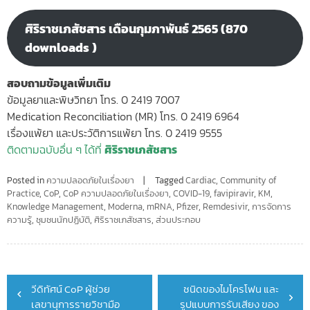
ศิริราชเภสัชสาร เดือนกุมภาพันธ์ 2565 (870
downloads )
สอบถามข้อมูลเพิ่มเติม
ข้อมูลยาและพิษวิทยา โทร. 0 2419 7007
Medication Reconciliation (MR) โทร. 0 2419 6964
เรื่องแพ้ยา และประวัติการแพ้ยา โทร. 0 2419 9555
ติดตามฉบับอื่น ๆ ได้ที่
ศิริราชเภสัชสาร
Posted in
ความปลอดภัยในเรื่องยา
Tagged
Cardiac
,
Community of
Practice
,
CoP
,
CoP ความปลอดภัยในเรื่องยา
,
COVID-19
,
favipiravir
,
KM
,
Knowledge Management
,
Moderna
,
mRNA
,
Pfizer
,
Remdesivir
,
การจัดการ
ความรู้
,
ชุมชนนักปฏิบัติ
,
ศิริราชเภสัชสาร
,
ส่วนประกอบ
Post
วีดิทัศน์ CoP ผู้ช่วย
ชนิดของไมโครโฟน และ
navigation
เลขานุการรายวิชามือ
รูปแบบการรับเสียง ของ