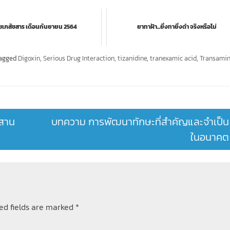
าชเภสัชสาร เดือนกันยายน 2564
ยาทาฝ้า...ยิ่งทายิ่งดำ จริงหรือไม่
agged
Digoxin
,
Serious Drug Interaction
,
tizanidine
,
tranexamic acid
,
Transami
ผสาน
บทความ การพัฒนาทักษะที่สำคัญและจำเป็น
ในอนาคต
ed fields are marked
*