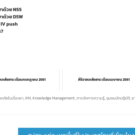
งยาด้วย NSS
งยาด้วย D5W
 IV push
ร?
าชเภสัชสาร เดือนกรกฎาคม 2561
ศิริราชเภสัชสาร เดือนเมษายน 2561
ภัยในเรื่องยา
,
KM
,
Knowledge Management
,
การจัดการความรู้
,
ชุมชนนักปฏิบัติ
,
ย