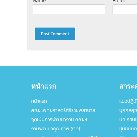
*
*
Name
Email
หน้าแรก
สาระค
หน้าแรก
แนวปฏิบัต
คณะแพทยศาสตร์ศิริราชพยาบาล
บุคคลคุ
จุดเน้นการพัฒนางาน คณะฯ
บทเรียนแล
งานพัฒนาคุณภาพ (QD)
ชุมชนนัก