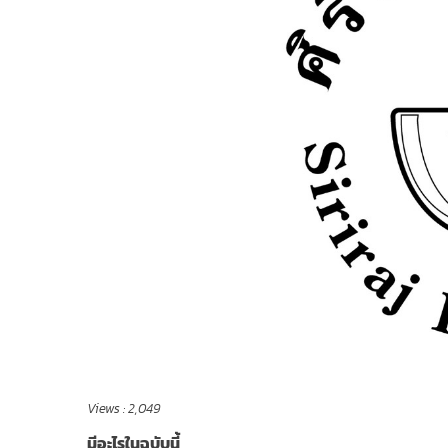
Views :
2,049
มีอะไรในฉบับนี้