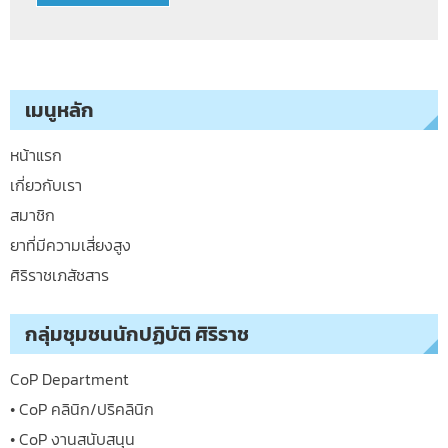
เมนูหลัก
หน้าแรก
เกี่ยวกับเรา
สมาชิก
ยาที่มีความเสี่ยงสูง
ศิริราชเภสัชสาร
กลุ่มชุมชนนักปฏิบัติ ศิริราช
CoP Department
• CoP คลินิก/ปริคลินิก
• CoP งานสนับสนุน