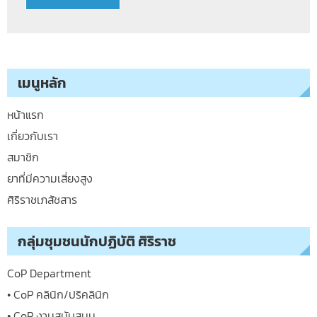
เมนูหลัก
หน้าแรก
เกี่ยวกับเรา
สมาชิก
ยาที่มีความเสี่ยงสูง
ศิริราชเภสัชสาร
กลุ่มชุมชนนักปฏิบัติ ศิริราช
CoP Department
• CoP คลินิก/ปริคลินิก
• CoP งานสนับสนุน