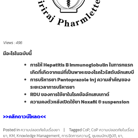
Views :
496
มีอะไรในฉบับนี้
การให้ Hepatitis B Immunoglobulin ในทารกแรก
เกิดที่เกิดจากแม่ที่เป็นพาหะของโรคไวรัสตับอักเสบบี
การบริหารยา Pantoprazole inj ความสำคัญของ
ระยะเวลาการบริหารยา
RDU ของการใช้ยาในโรคข้ออักเสบเกาต์
ความคงตัวหลังเปิดใช้ยา Noxafil ® suspension
>>คลิกดาวน์โหลด<<
Posted in
ความปลอดภัยในเรื่องยา
Tagged
CoP
,
CoP ความปลอดภัยในเรื่อง
ยา
,
KM
,
Knowledge Management
,
การจัดการความรู้
,
ชุมชนนักปฏิบัติ
,
ยา
,