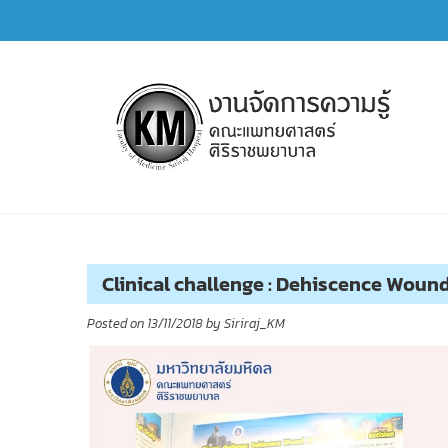
Skip
to
content
การจัดการความรู้ (KM)
SIRIRAJ Knowledge Management
Clinical challenge : Dehiscence Woun
Posted on
13/11/2018
by
Siriraj_KM