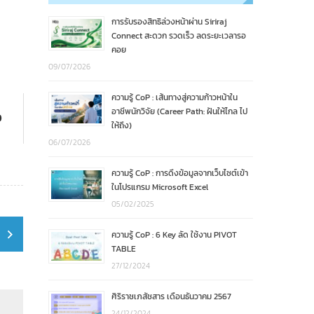
การรับรองสิทธิล่วงหน้าผ่าน Siriraj
Connect สะดวก รวดเร็ว ลดระยะเวลารอ
คอย
09/07/2026
ความรู้ CoP : เส้นทางสู่ความก้าวหน้าใน
อาชีพนักวิจัย (Career Path: ฝันให้ไกล ไป
)
ให้ถึง)
06/07/2026
ความรู้ CoP : การดึงข้อมูลจากเว็บไซต์เข้า
ในโปรแกรม Microsoft Excel
05/02/2025
ความรู้ CoP : 6 Key ลัด ใช้งาน PIVOT
TABLE
27/12/2024
ศิริราชเภสัชสาร เดือนธันวาคม 2567
24/12/2024