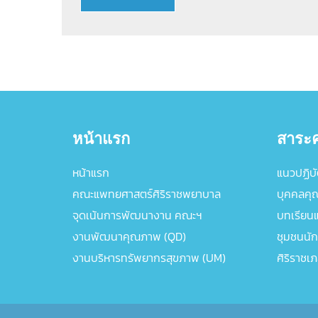
หน้าแรก
สาระค
หน้าแรก
แนวปฏิบัต
คณะแพทยศาสตร์ศิริราชพยาบาล
บุคคลคุ
จุดเน้นการพัฒนางาน คณะฯ
บทเรียนแล
งานพัฒนาคุณภาพ (QD)
ชุมชนนัก
งานบริหารทรัพยากรสุขภาพ (UM)
ศิริราชเ