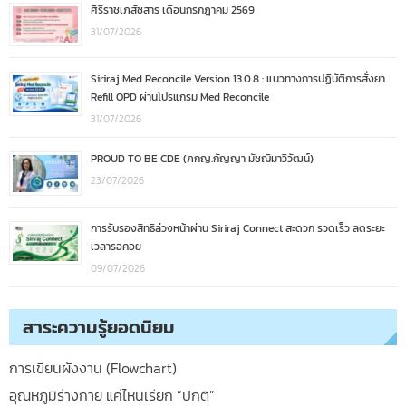
ศิริราชเภสัชสาร เดือนกรกฎาคม 2569
31/07/2026
Siriraj Med Reconcile Version 13.0.8 : แนวทางการปฏิบัติการสั่งยา
Refill OPD ผ่านโปรแกรม Med Reconcile
31/07/2026
PROUD TO BE CDE (ภกญ.กัญญา มัชฌิมาวิวัฒน์)
23/07/2026
การรับรองสิทธิล่วงหน้าผ่าน Siriraj Connect สะดวก รวดเร็ว ลดระยะ
เวลารอคอย
09/07/2026
สาระความรู้ยอดนิยม
การเขียนผังงาน (Flowchart)
อุณหภูมิร่างกาย แค่ไหนเรียก “ปกติ”